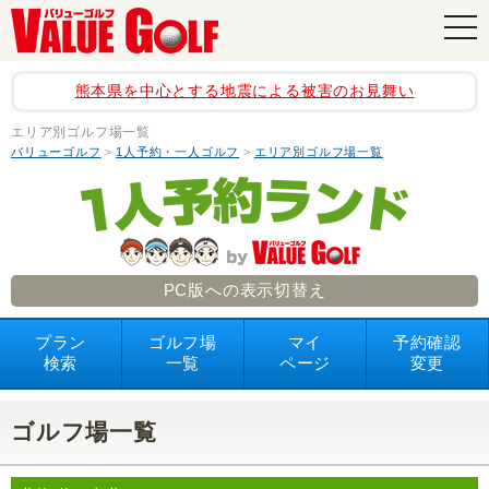
navi
熊本県を中心とする地震による被害のお見舞い
エリア別ゴルフ場一覧
バリューゴルフ
>
1人予約・一人ゴルフ
>
エリア別ゴルフ場一覧
PC版への表示切替え
プラン
ゴルフ場
マイ
予約確認
検索
一覧
ページ
変更
ゴルフ場一覧