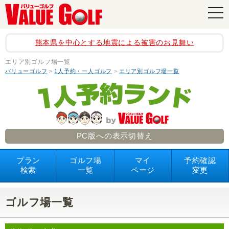
navi
熊本県を中心とする地震による被害のお見舞い
エリア別ゴルフ場一覧
バリューゴルフ
>
1人予約・一人ゴルフ
>
エリア別ゴルフ場一覧
PC版への表示切替え
プラン
ゴルフ場
マイ
予約確認
検索
一覧
ページ
変更
ゴルフ場一覧