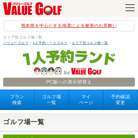
navi
熊本県を中心とする地震による被害のお見舞い
エリア別ゴルフ場一覧
バリューゴルフ
>
1人予約・一人ゴルフ
>
エリア別ゴルフ場一覧
PC版への表示切替え
プラン
ゴルフ場
マイ
予約確認
検索
一覧
ページ
変更
ゴルフ場一覧