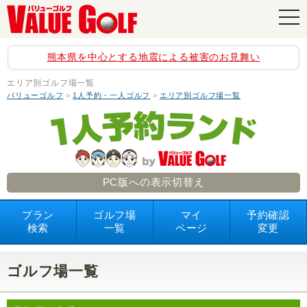
navi
熊本県を中心とする地震による被害のお見舞い
エリア別ゴルフ場一覧
バリューゴルフ
>
1人予約・一人ゴルフ
>
エリア別ゴルフ場一覧
PC版への表示切替え
プラン
ゴルフ場
マイ
予約確認
検索
一覧
ページ
変更
ゴルフ場一覧