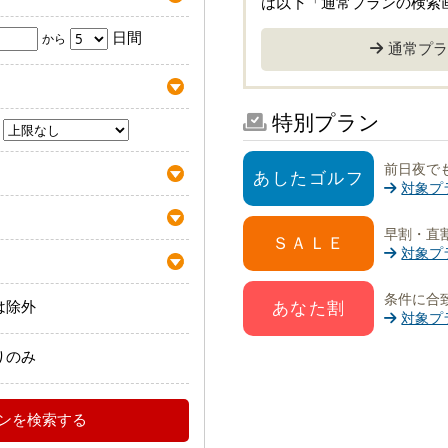
は以下「通常プランの検索
日間
から
通常プラ
特別プラン
前日夜で
あしたゴルフ
対象プ
早割・直割
ＳＡＬＥ
対象プ
条件に合
は除外
あなた割
対象プ
りのみ
ンを検索する