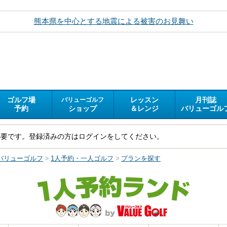
熊本県を中心とする地震による被害のお見舞い
ゴルフ場
レッスン
月刊誌
バリューゴルフ
予約
ショップ
＆レンジ
バリューゴル
必要です。登録済みの方はログインをしてください。
バリューゴルフ
>
1人予約・一人ゴルフ
>
プランを探す