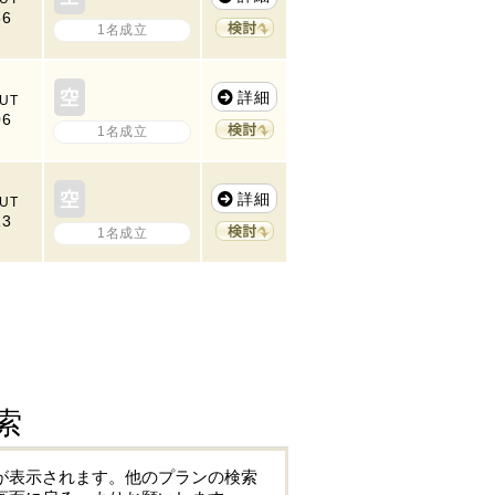
56
1名成立
詳細
UT
06
1名成立
詳細
UT
13
1名成立
索
が表示されます。他のプランの検索