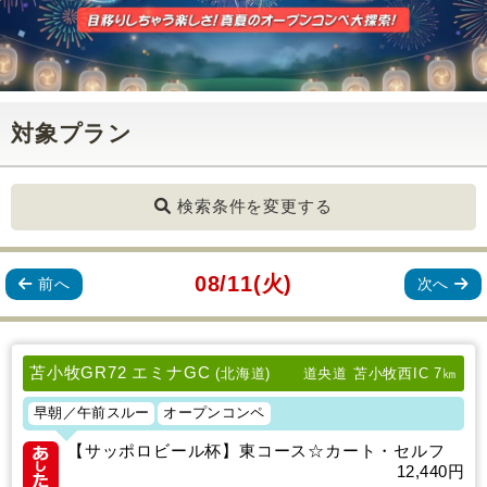
対象プラン
検索条件を変更する
08/11(火)
前へ
次へ
苫小牧GR72 エミナGC
(北海道)
道央道 苫小牧西IC 7㎞
早朝／午前スルー
オープンコンペ
【サッポロビール杯】東コース☆カート・セルフ
12,440円