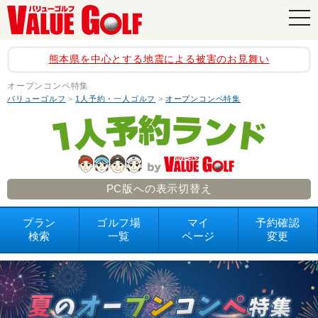
navi
熊本県を中心とする地震による被害のお見舞い
オープンコンペ特集
バリューゴルフ
>
1人予約・一人ゴルフ
>
オープンコンペ特集
PC版への表示切替え
プラン
ゴルフ場
マイ
予約確認
検索
一覧
ページ
変更