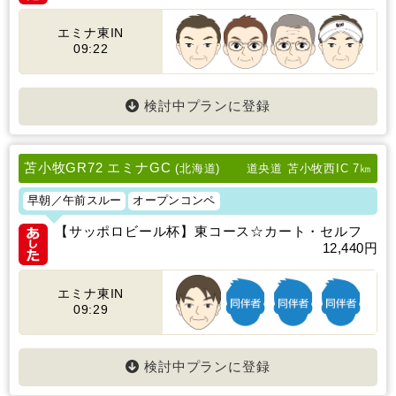
エミナ東IN
09:22
検討中プランに登録
苫小牧GR72 エミナGC
(北海道)
道央道 苫小牧西IC 7㎞
早朝／午前スルー
オープンコンペ
【サッポロビール杯】東コース☆カート・セルフ
12,440円
エミナ東IN
09:29
検討中プランに登録