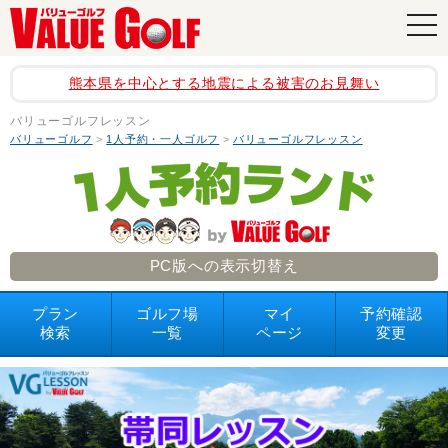
navi
熊本県を中心とする地震による被害のお見舞い
バリューゴルフレッスン
バリューゴルフ
>
1人予約・一人ゴルフ
>
バリューゴルフレッスン
PC版への表示切替え
プラン
ゴルフ場
マイ
予約確認
検索
一覧
ページ
変更